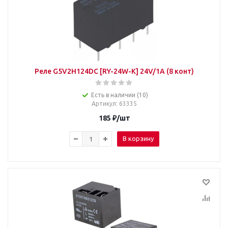
Реле G5V2H124DC [RY-24W-K] 24V/1A (8 конт)
Есть в наличии (10)
Артикул
: 63335
185
₽
/шт
В корзину