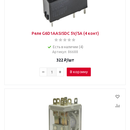
Реле G6D1AASI5DC 5V/5A (4 конт)
Есть в наличии (4)
Артикул
: 86688
322
₽
/шт
В корзину