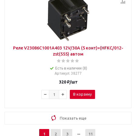
Реле V23086C1001A403 12V/30A (5 конт)=(HFKC/012-
zst(555) автом
Есть в наличии (8)
Артикул
: 38277
320
₽
/шт
В корзину
Показать еще
1
2
3
11