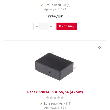
Есть в наличии (5)
Артикул
: 63924
774
₽
/шт
В корзину
Реле G5NB1AE5DC 5V/5A (4 конт)
Есть в наличии (17)
Артикул
: 91394