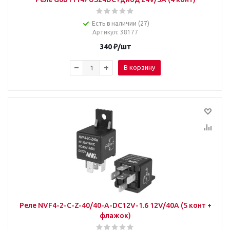
Есть в наличии (27)
Артикул
: 38177
340
₽
/шт
В корзину
Реле NVF4-2-C-Z-40/40-A-DC12V-1.6 12V/40A (5 конт +
флажок)