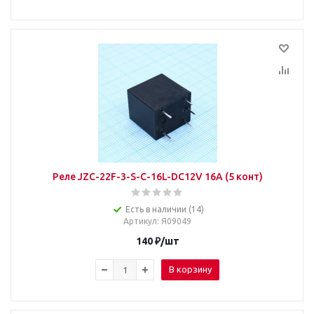
Реле JZC-22F-3-S-C-16L-DC12V 16A (5 конт)
Есть в наличии (14)
Артикул
: Я09049
140
₽
/шт
В корзину