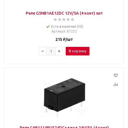
Реле G5NB1AE12DC 12V/5A (4 конт) хит
Есть в наличии (30)
Артикул
: 87232
215
₽
/шт
В корзину
Реле G6B1114PUS24DC+диод 24V/5A (4 конт)