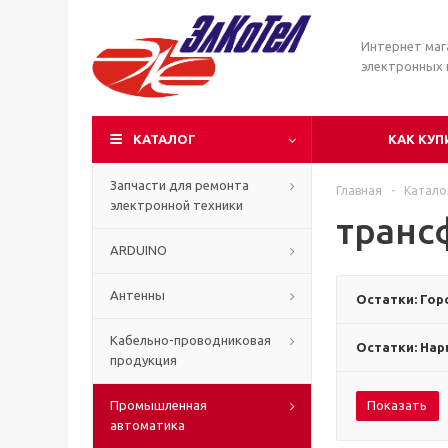
Интернет маг
электронных
КАТАЛОГ
КАК КУП
Запчасти для ремонта
Главная
-
Катало
электронной техники
транс
ARDUINO
Антенны
Остатки: Гор
Кабельно-проводниковая
Остатки: Нар
продукция
Промышленная
Показать
автоматика