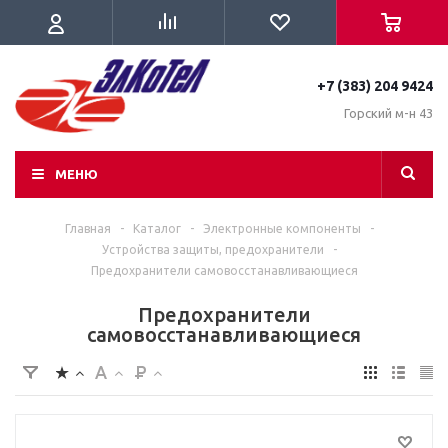
+7 (383) 204 9424
Горский м-н 43
МЕНЮ
Главная
-
Каталог
-
Электронные компоненты
-
Устройства защиты, предохранители
-
Предохранители самовосстанавливающиеся
Предохранители
самовосстанавливающиеся