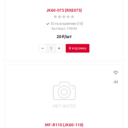
JK60-075 (RXE075)
Есть в наличии (10)
Артикул
: 39644
20
₽
/шт
В корзину
MF-R110 (JK60-110)