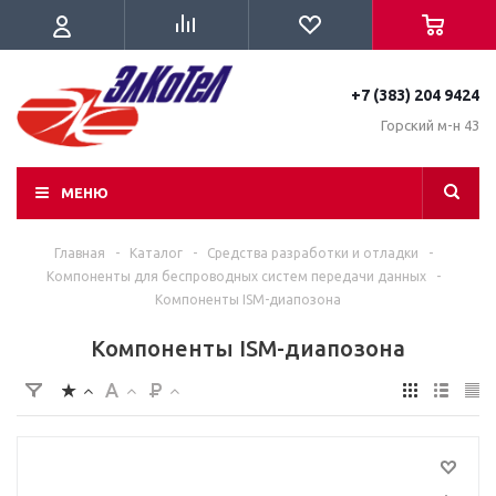
+7 (383) 204 9424
Горский м-н 43
МЕНЮ
Главная
-
Каталог
-
Средства разработки и отладки
-
Компоненты для беспроводных систем передачи данных
-
Компоненты ISM-диапозона
Компоненты ISM-диапозона