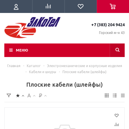
+7 (383) 204 9424
Горский м-н 43
МЕНЮ
Главная
-
Каталог
-
Электромеханические и корпусные изделия
-
Кабели и шнуры
-
Плоские кабели (шлейфы)
Плоские кабели (шлейфы)