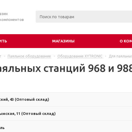
азин
 компонентов
ИТЬ
МАГАЗИНЫ
О КО
г
-
Паяльное оборудование
-
Оборудование XYTRONIC
-
Для паяльных
яльных станций 968 и 988
ский, 43 (Оптовый склад)
ымская, 11 (Оптовый склад)
ль