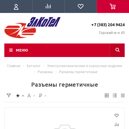
+7 (383) 204 9424
Горский м-н 43
МЕНЮ
Главная
-
Каталог
-
Электромеханические и корпусные изделия
-
Разъемы
-
Разъемы герметичные
Разъемы герметичные