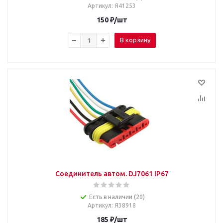
Артикул
: Я41253
150
₽
/шт
В корзину
Соединитель автом. DJ7061 IP67
Есть в наличии (20)
Артикул
: Я38918
185
₽
/шт