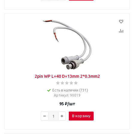
2pin WP L=40 D=13mm 2*0.3mm2
Есть в наличии (731)
Артикул
: 90019
95
₽
/шт
В корзину