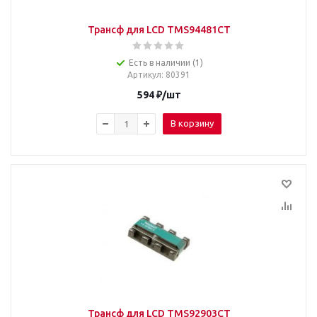
Трансф для LCD TMS94481CT
Есть в наличии (1)
Артикул
: 80391
594
₽
/шт
В корзину
Трансф для LCD TMS92903CT