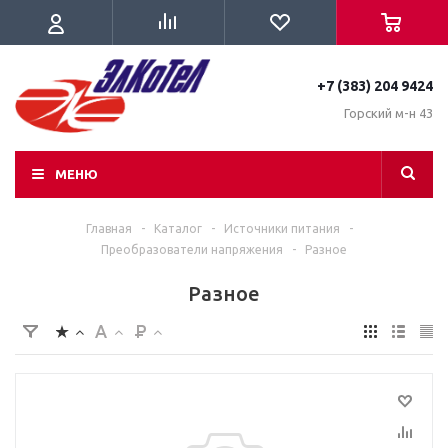
+7 (383) 204 9424
Горский м-н 43
МЕНЮ
Главная
-
Каталог
-
Источники питания
-
Преобразователи напряжения
-
Разное
Разное