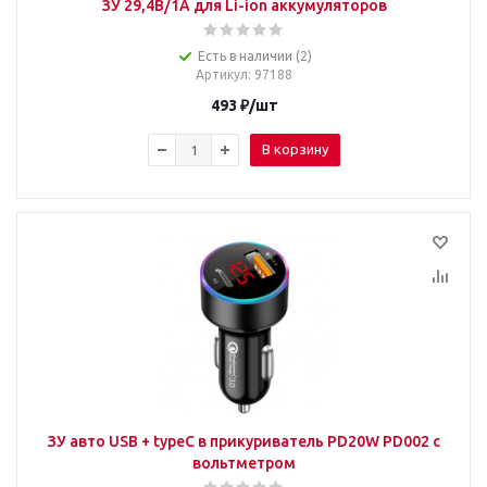
ЗУ 29,4В/1А для Li-ion аккумуляторов
Есть в наличии (2)
Артикул
: 97188
493
₽
/шт
В корзину
ЗУ авто USB + typeC в прикуриватель PD20W PD002 с
вольтметром