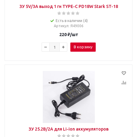
ЗУ 5V/3A выход 1 гн TYPE-C PD18W Stark ST-18
Есть в наличии (4)
Артикул
: Я49006
220
₽
/шт
В корзину
ЗУ 25.2В/2А для Li-ion аккумуляторов