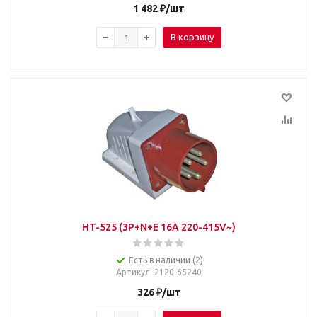
1 482
₽
/шт
В корзину
HT-525 (3P+N+E 16A 220-415V~)
Есть в наличии (2)
Артикул
: 2120-65240
326
₽
/шт