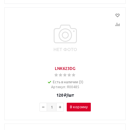
LNK623DG
Есть в наличии (3)
Артикул
: Я00485
120
₽
/шт
В корзину