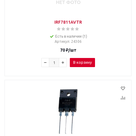
IRF7811AVTR
Есть в наличии (1)
Артикул
: 24306
70
₽
/шт
В корзину