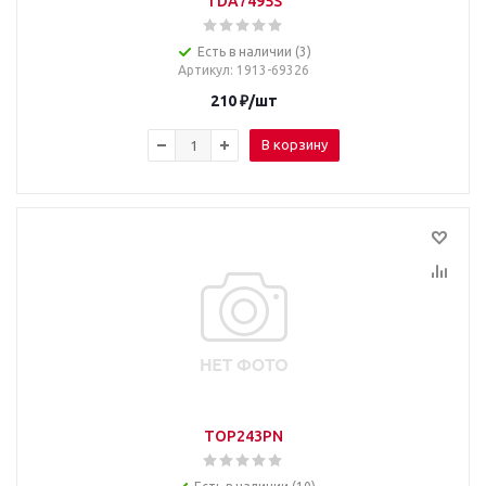
TDA7495S
Есть в наличии (3)
Артикул
: 1913-69326
210
₽
/шт
В корзину
TOP243PN