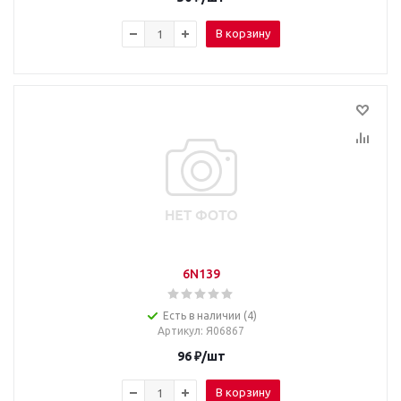
В корзину
6N139
Есть в наличии (4)
Артикул
: Я06867
96
₽
/шт
В корзину