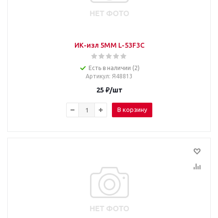
ИК-изл 5MM L-53F3C
Есть в наличии (2)
Артикул
: Я48813
25
₽
/шт
В корзину