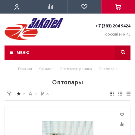
+7 (383) 204 9424
Горский м-н 43
МЕНЮ
Главная
-
Каталог
-
Оптоэлектроника
-
Оптопары
Оптопары