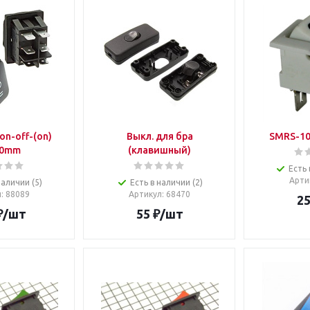
on-off-(on)
Выкл. для бра
SMRS-10
30mm
(клавишный)
Есть 
Арти
наличии (5)
Есть в наличии (2)
л
: 88089
Артикул
: 68470
2
₽
/шт
55
₽
/шт