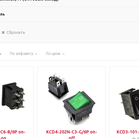
ль
Сбросить
По алфавиту
По цене
C6-B/6P on-
KCD4-202N-C3-G/6P on-
KCD3-101-
-on
off