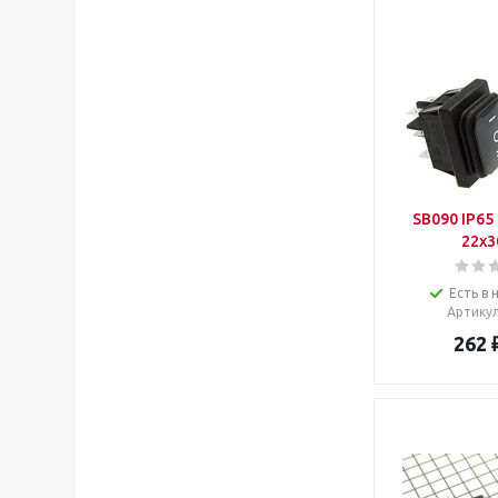
SB090 IP65 
22x
Есть в 
Артику
262