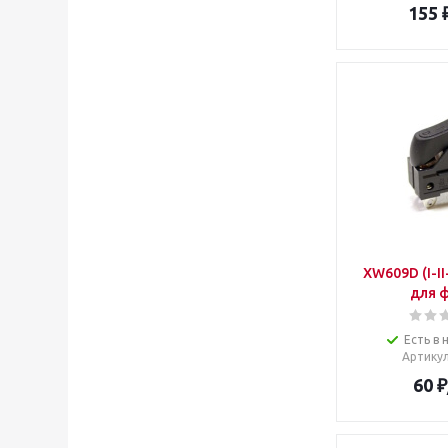
155
XW609D (I-I
для 
Есть в 
Артику
60
₽