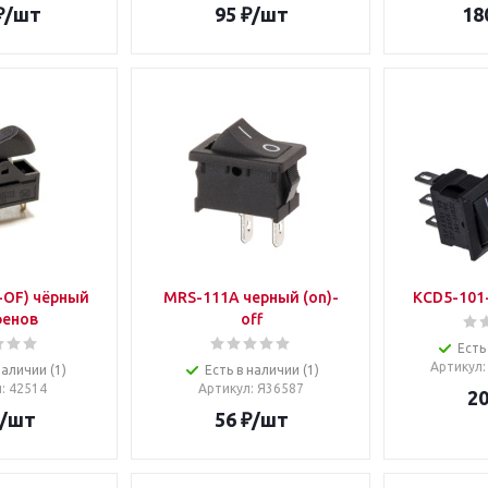
₽
/шт
95
₽
/шт
18
I-OF) чёрный
MRS-111A черный (on)-
KCD5-101-
фенов
off
Есть
Артикул
наличии (1)
Есть в наличии (1)
л
: 42514
Артикул
: Я36587
2
/шт
56
₽
/шт