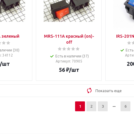
 зеленый
MRS-111A красный (on)-
IRS-201N
off
аличии (30)
Есть
л
: 34112
Арти
Есть в наличии (37)
Артикул
: 70905
/шт
20
56
₽
/шт
Показать еще
1
2
3
6