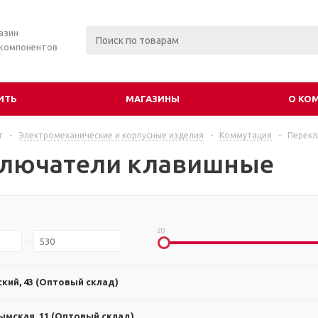
азин
 компонентов
ИТЬ
МАГАЗИНЫ
О КО
г
-
Электромеханические и корпусные изделия
-
Коммутация
-
Перекл
лючатели клавишные
20
ский, 43 (Оптовый склад)
ымская, 11 (Оптовый склад)