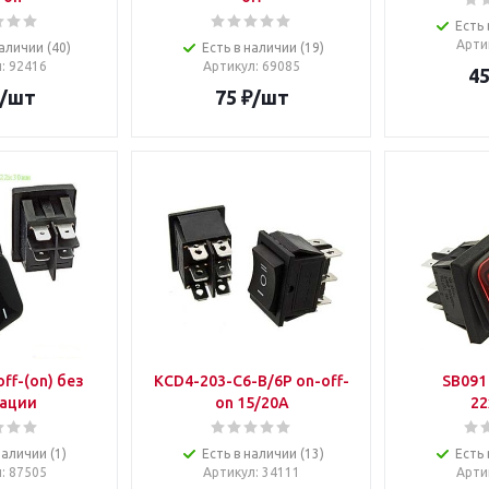
Есть 
Арти
аличии (40)
Есть в наличии (19)
л
: 92416
Артикул
: 69085
4
/шт
75
₽
/шт
off-(on) без
KCD4-203-C6-B/6P on-off-
SB091 
ации
on 15/20A
2
наличии (1)
Есть в наличии (13)
Есть 
л
: 87505
Артикул
: 34111
Арти