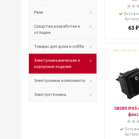
Реле
Есть в н
Артику
Средства разработки и
63
₽
отладки
Товары для дома и хобби
Электромеханические и
корпусные изделия
Электронные компоненты
Электротехника
SB089 IP65 
фикс
Есть в 
Артику