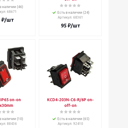
в наличии (46)
кул
: 68671
Есть в наличии (24)
Артикул
: 68361
5
₽
/шт
95
₽
/шт
IP65 on-on
KCD4-203N-С6-R/6P on-
2x30mm
off-on
в наличии (10)
Есть в наличии (65)
кул
: 88436
Артикул
: 92410