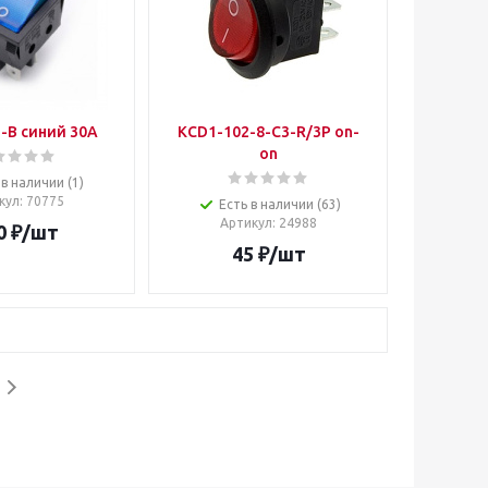
-B синий 30A
KCD1-102-8-C3-R/3P on-
on
 в наличии (1)
кул
: 70775
Есть в наличии (63)
Артикул
: 24988
0
₽
/шт
45
₽
/шт