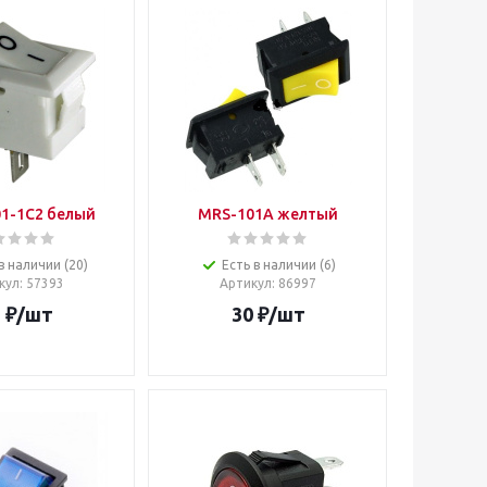
1-1C2 белый
MRS-101A желтый
в наличии (20)
Есть в наличии (6)
кул
: 57393
Артикул
: 86997
5
₽
/шт
30
₽
/шт