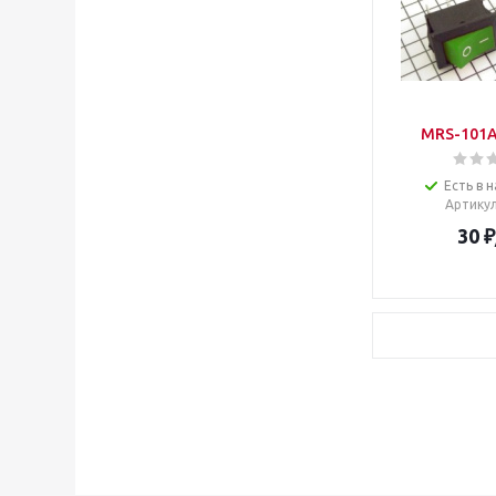
MRS-101A
Есть в н
Артику
30
₽