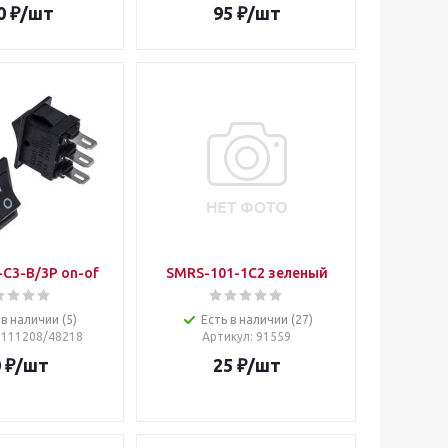
0
₽
/шт
95
₽
/шт
C3-B/3P on-of
SMRS-101-1C2 зеленый
 в наличии (5)
Есть в наличии (27)
: 111208/48218
Артикул
: 91559
0
₽
/шт
25
₽
/шт