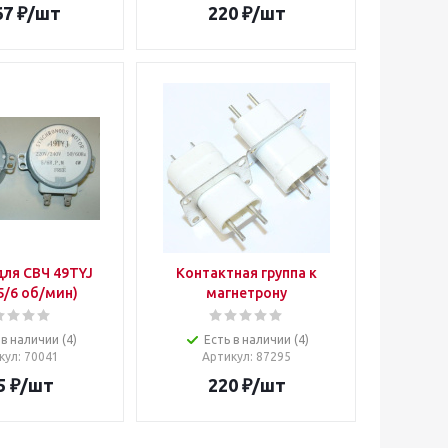
67
₽
/шт
220
₽
/шт
ля СВЧ 49TYJ
Контактная группа к
 5/6 об/мин)
магнетрону
 в наличии (4)
Есть в наличии (4)
кул
: 70041
Артикул
: 87295
5
₽
/шт
220
₽
/шт