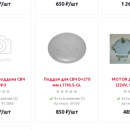
₽
/шт
650
₽
/шт
1 2
поддона СВЧ
Поддон для СВЧ D=270
MOTOR д
 №3
мм L17HLS-GL
(220V,
наличии (3)
Есть в наличии (1)
Есть
: Я12886
Артикул
: 49590
Арти
₽
/шт
850
₽
/шт
48