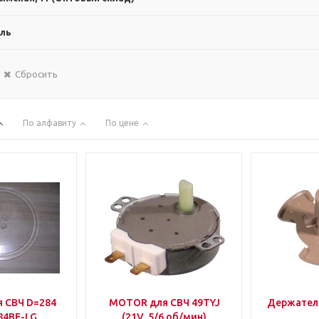
ль
Сбросить
По алфавиту
По цене
 СВЧ D=284
MOTOR для СВЧ 49TYJ
Держател
84BE-LG
(21V, 5/6 об/мин)