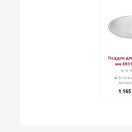
Поддон для
мм ER3
Есть в 
Артику
1 165