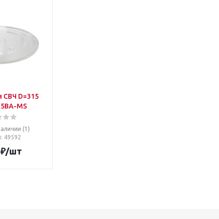
 СВЧ D=315
15BA-MS
наличии (1)
л
: 49592
₽
/шт