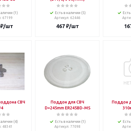
наличии (1)
Есть в наличии (5)
Есть
л
: 67199
Артикул
: 62446
Арти
₽
/шт
467
₽
/шт
16
поддона СВЧ
Поддон для СВЧ
Поддон д
4
D=245mm ER245BD-MS
310
наличии (4)
Есть в наличии (1)
Есть
л
: 48341
Артикул
: 77098
Арти