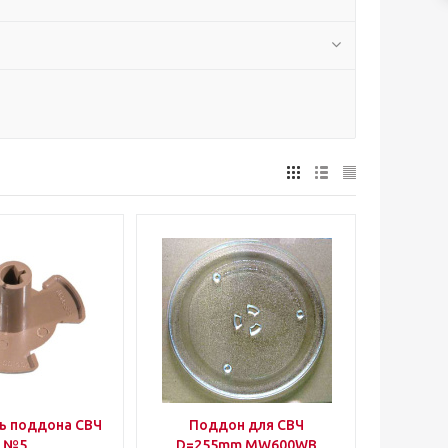
ь поддона СВЧ
Поддон для СВЧ
№5
D=255mm MW600WB