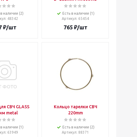
 в наличии (2)
Есть в наличии (1)
кул
: 48342
Артикул
: 65454
7
₽
/шт
765
₽
/шт
ля СВЧ GLASS
Кольцо тарелки СВЧ
мм metal
220mm
 в наличии (1)
Есть в наличии (2)
кул
: 63949
Артикул
: 88371