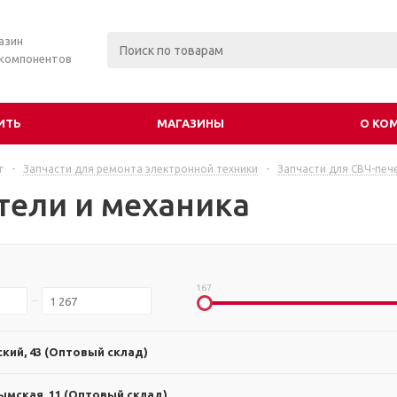
азин
 компонентов
ИТЬ
МАГАЗИНЫ
О КО
г
-
Запчасти для ремонта электронной техники
-
Запчасти для СВЧ-печ
тели и механика
167
ский, 43 (Оптовый склад)
ымская, 11 (Оптовый склад)