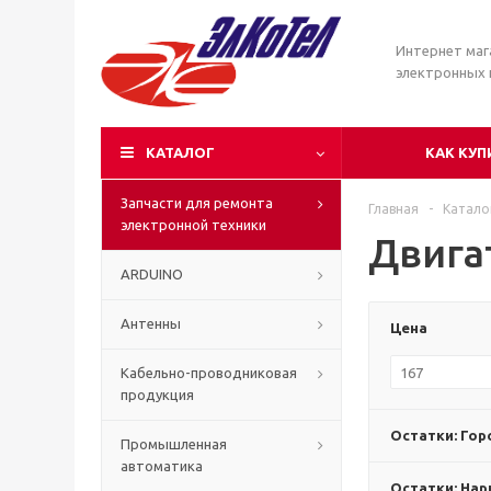
Интернет маг
электронных
КАТАЛОГ
КАК КУП
Запчасти для ремонта
Главная
-
Катало
электронной техники
Двига
ARDUINO
Антенны
Цена
Кабельно-проводниковая
продукция
Остатки: Гор
Промышленная
автоматика
Остатки: Нар