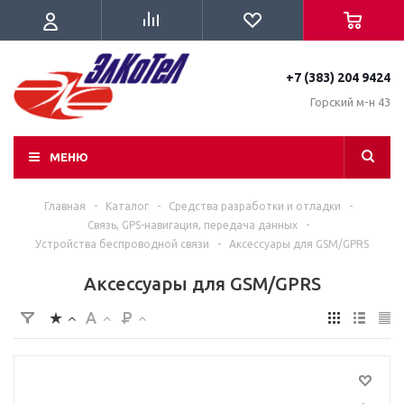
+7 (383) 204 9424
Горский м-н 43
МЕНЮ
Главная
-
Каталог
-
Средства разработки и отладки
-
Связь, GPS-навигация, передача данных
-
Устройства беспроводной связи
-
Аксессуары для GSM/GPRS
Аксессуары для GSM/GPRS