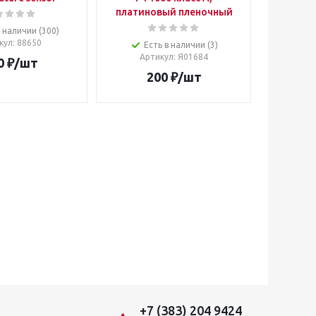
платиновый пленочный
в наличии (300)
кул
: 88650
Есть в наличии (3)
Артикул
: Я01684
0
₽
/шт
200
₽
/шт
+7 (383) 204 9424