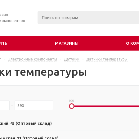
азин
 компонентов
ИТЬ
МАГАЗИНЫ
О КО
г
-
Электронные компоненты
-
Датчики
-
Датчики температуры
ки температуры
190
ский, 43 (Оптовый склад)
ымская, 11 (Оптовый склад)