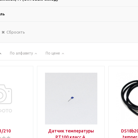
ль
Сбросить
По алфавиту
По цене
1/210
Датчик температуры
DS18b20
PT100 класс А,
temper