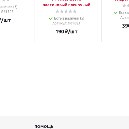
платиновый пленочный
наличии (6)
: Я63705
Есть 
Арти
Есть в наличии (5)
₽
/шт
Артикул
: Я01683
39
190
₽
/шт
ПОМОЩЬ