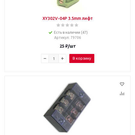
XY302V-04P 3.5mm лифт
Есть в наличии (47)
Артикул
: 79706
25
₽
/шт
В корзину