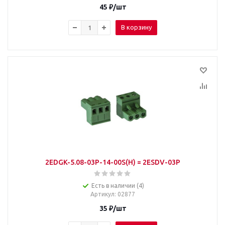
45
₽
/шт
В корзину
2EDGK-5.08-03P-14-00S(H) = 2ESDV-03P
Есть в наличии (4)
Артикул
: 02877
35
₽
/шт