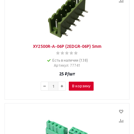
XY2500R-A-06P (2EDGR-06P) 5mm
Есть в наличии (138)
Артикул
: 77741
25
₽
/шт
В корзину