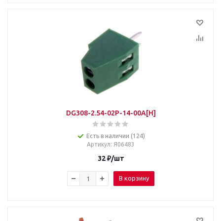
DG308-2.54-02P-14-00A[H]
Есть в наличии (124)
Артикул
: Я06483
32
₽
/шт
В корзину