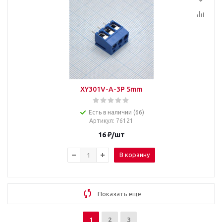
XY301V-A-3P 5mm
Есть в наличии (66)
Артикул
: 76121
16
₽
/шт
В корзину
Показать еще
1
2
3