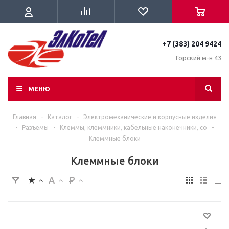
+7 (383) 204 9424
Горский м-н 43
МЕНЮ
Главная
-
Каталог
-
Электромеханические и корпусные изделия
-
Разъемы
-
Клеммы, клеммники, кабельные наконечники, со
-
Клеммные блоки
Клеммные блоки