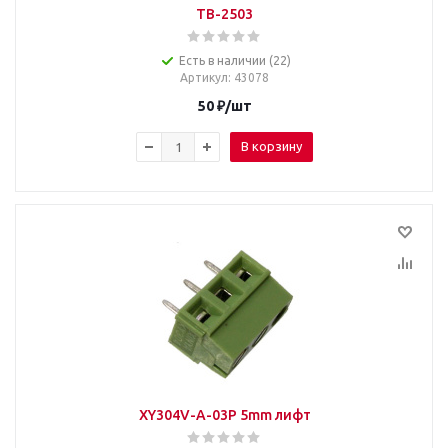
TB-2503
Есть в наличии (22)
Артикул
: 43078
50
₽
/шт
В корзину
XY304V-A-03P 5mm лифт